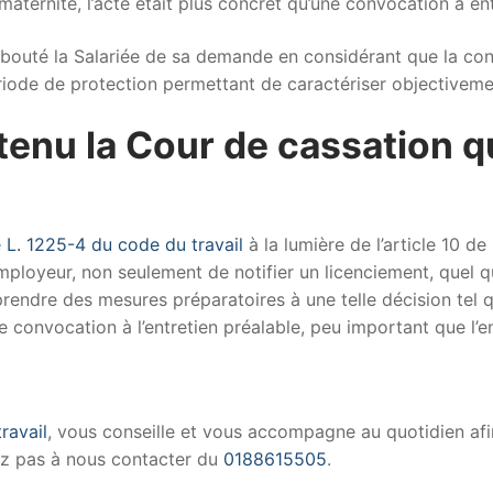
aternité, l’acte était plus concret qu’une convocation à ent
ébouté la Salariée de sa demande en considérant que la conv
iode de protection permettant de caractériser objectivement
tenu la Cour de cassation qu
le L. 1225-4 du code du travail
à la lumière de l’article 10 d
 employeur, non seulement de notifier un licenciement, quel q
prendre des mesures préparatoires à une telle décision tel
convocation à l’entretien préalable, peu important que l’entr
ravail
, vous conseille et vous accompagne au quotidien afin
tez pas à nous contacter du
0188615505
.