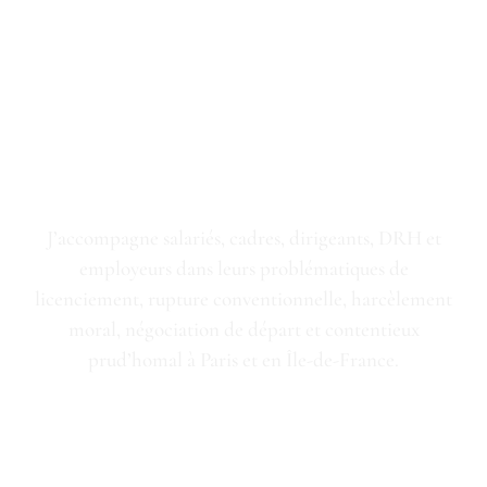
Charles-Elie MARTIN
Avocat en droit du
travail à Paris
Conseil, négociation et contentieux
prud'homal à Paris et Île-de-France
J’accompagne salariés, cadres, dirigeants, DRH et
employeurs dans leurs problématiques de
licenciement, rupture conventionnelle, harcèlement
moral, négociation de départ et contentieux
prud’homal à Paris et en Île-de-France.
LE CABINET