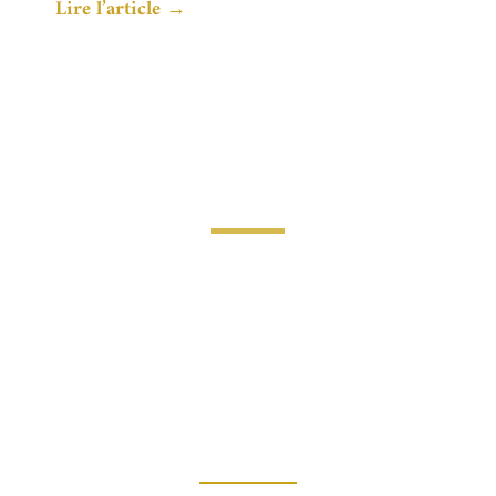
Lire l’article →
Découvrez le cabinet
en vidéo